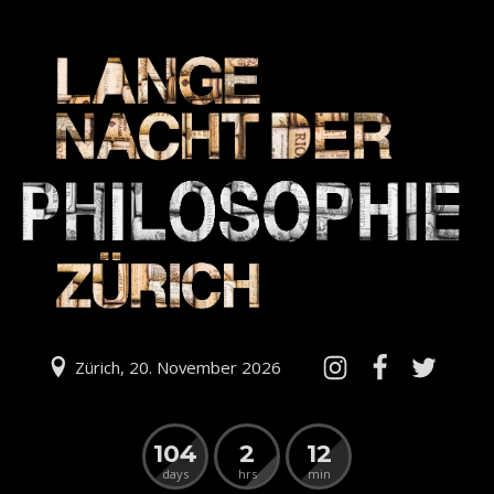
Zürich, 20. November 2026
104
2
12
days
hrs
min