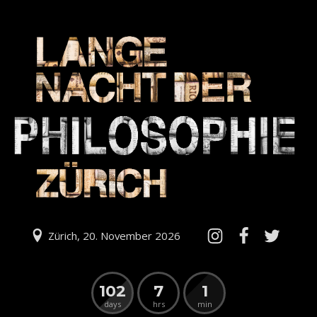
Zürich, 20. November 2026
102
7
1
days
hrs
min