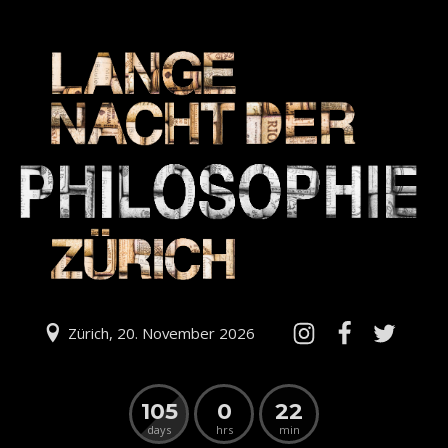
Zürich, 20. November 2026
105
0
22
days
hrs
min