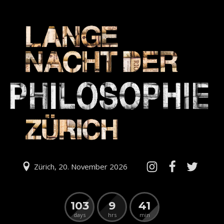
Zürich, 20. November 2026
103
9
41
days
hrs
min