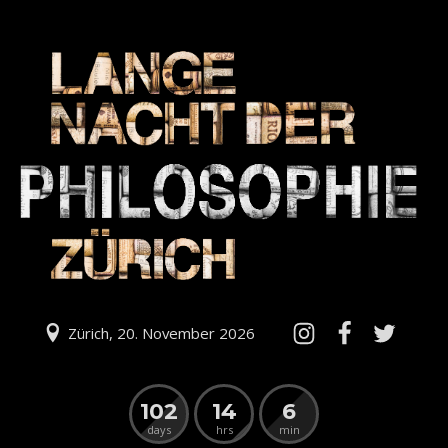
Zürich, 20. November 2026
102
14
6
days
hrs
min