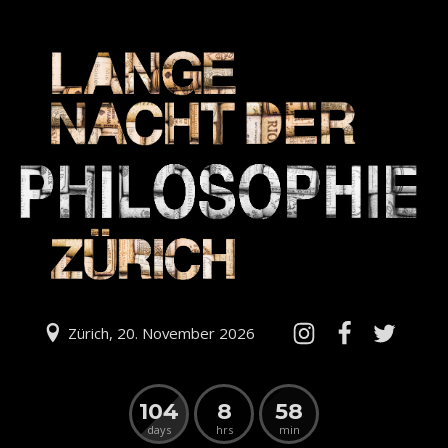
Zürich, 20. November 2026
104
8
58
days
hrs
min