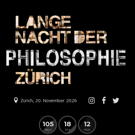
Zürich, 20. November 2026
105
18
12
days
hrs
min