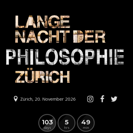
Zürich, 20. November 2026
103
5
49
days
hrs
min