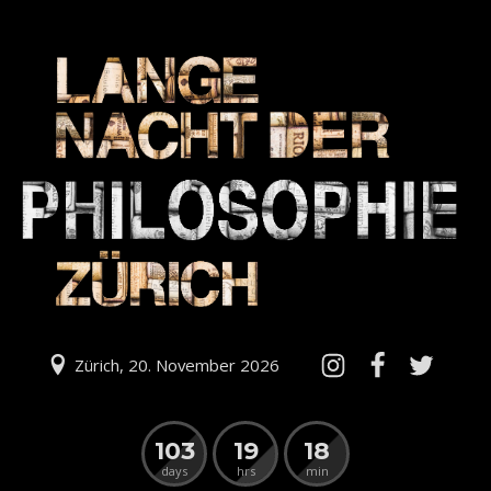
Zürich, 20. November 2026
103
19
18
days
hrs
min