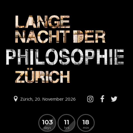
Zürich, 20. November 2026
103
11
18
days
hrs
min