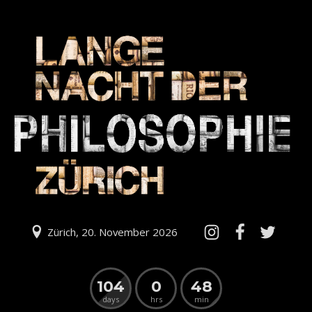
Zürich, 20. November 2026
104
0
48
days
hrs
min