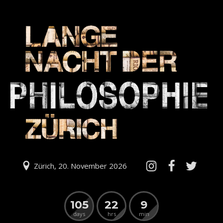
Zürich, 20. November 2026
105
22
9
days
hrs
min