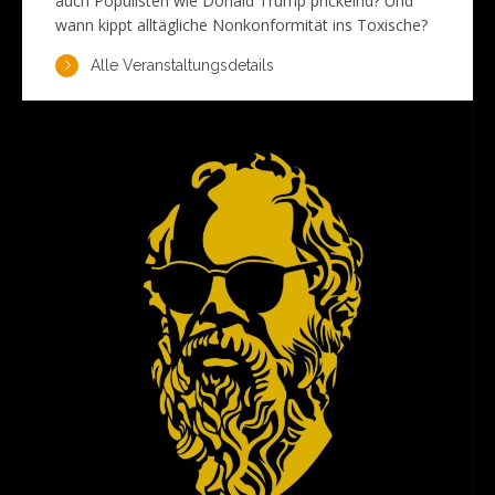
auch Populisten wie Donald Trump prickelnd? Und
wann kippt alltägliche Nonkonformität ins Toxische?
Alle Veranstaltungsdetails