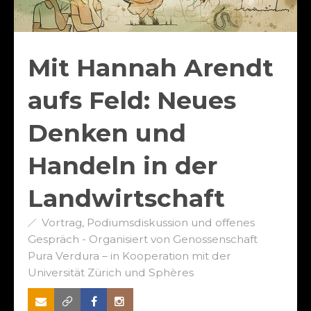
Mit Hannah Arendt
aufs Feld: Neues
Denken und
Handeln in der
Landwirtschaft
Vortrag, Podiumsdiskussion und offenes
Gespräch - Organisiert von Genossenschaft
Pura Verdura – in Kooperation mit der
Universität Zürich und Sphères