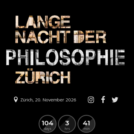
Zürich, 20. November 2026
104
3
41
days
hrs
min