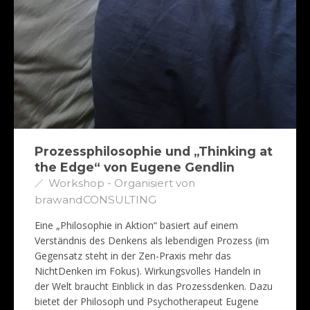
Prozessphilosophie und „Thinking at
the Edge“ von Eugene Gendlin
Workshop - Organisiert von
brawandCONSULTING
Eine „Philosophie in Aktion“ basiert auf einem
Verständnis des Denkens als lebendigen Prozess (im
Gegensatz steht in der Zen-Praxis mehr das
NichtDenken im Fokus). Wirkungsvolles Handeln in
der Welt braucht Einblick in das Prozessdenken. Dazu
bietet der Philosoph und Psychotherapeut Eugene