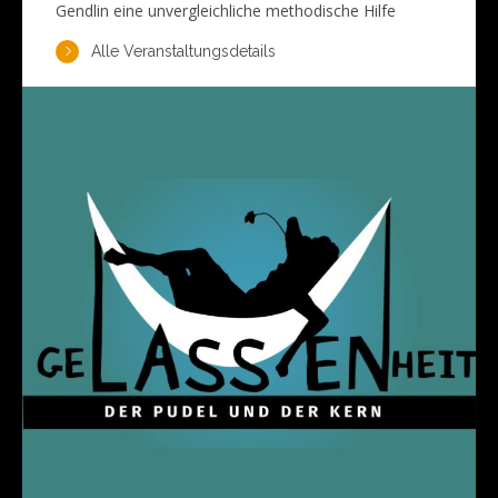
Gendlin eine unvergleichliche methodische Hilfe
Alle Veranstaltungsdetails