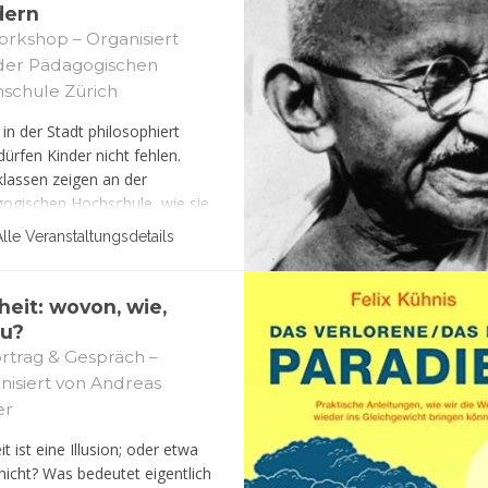
dern
rkshop – Organisiert
der Pädagogischen
schule Zürich
in der Stadt philosophiert
dürfen Kinder nicht fehlen.
klassen zeigen an der
ogischen Hochschule, wie sie
philosophische Fragen
Alle Veranstaltungsdetails
enken. Alle Interessierten sind
ich willkommen, ihnen bei
m philosophischen Gespräch
heit: wovon, wie,
die Schulter zu schauen.
u?
rtrag & Gespräch –
nisiert von Andreas
er
it ist eine Illusion; oder etwa
nicht? Was bedeutet eigentlich