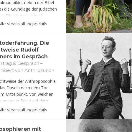
almud bildet neben der Bibel
a) die Grundlage der jüdischen
ion. Dieses weitgehend
annte Werk besteht vor allem
Alle Veranstaltungsdetails
uristischen Diskussionen aus
Bereichen des Alltags,
brochen von Anekdoten,
toderfahrung. Die
eitserzählungen und
htweise Rudolf
nterpretationen.
iners im Gespräch
rtrag & Gespräch –
nisiert von Anthrozürich
ichtweise der Anthroposophie
das Dasein nach dem Tod
 im Mittelpunkt. Von welchen
rungen der Seele auf dem
urch den Kosmos spricht
Alle Veranstaltungsdetails
f Steiner? Welcher Art ist das
menwirken mit Verstorbenen
öheren geistigen Wesen?
losophieren mit