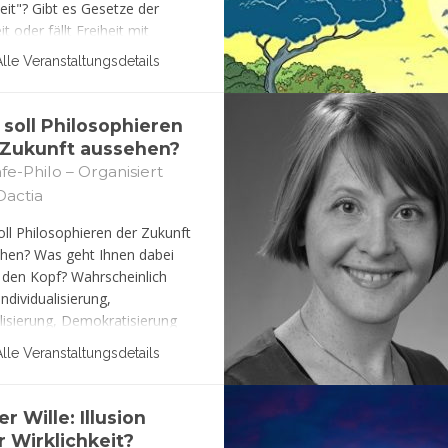
heit"? Gibt es Gesetze der
it oder fällt Freiheit mit
lgikeit zusammen? Was hat
Alle Veranstaltungsdetails
it mit Moral, Kausalität, mit
ngen und dem Menschen zu
Diesen Fragen werden wir uns
 soll Philosophieren
 die Überlegungen von Kant,
 Zukunft aussehen?
ling und Steiner annähern.
fe-Philo – Organisiert
Dactia
oll Philosophieren der Zukunft
hen? Was geht Ihnen dabei
 den Kopf? Wahrscheinlich
ndividualisierung,
lisierung, Demokratisierung
issens, Entwicklungsformen
Alle Veranstaltungsdetails
ocial Media-Kanälen
book, Face News), nicht
ührt oder erst recht gefordert
er Wille: Illusion
ch die Philosophie darüber.
r Wirklichkeit?