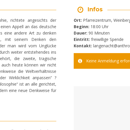
Infos
hie, richtete angesichts der
Ort:
Pfarreizentrum, Weinber
 einen Appell an das deutsche
Beginn:
18:00 Uhr
 es eine andere Art zu denken
Dauer:
90 Minuten
n, mit seinem Denken den
Eintritt:
freiwillige Spende
 oder man wird vom Unglücke
Kontakt:
langenacht@anthroz
durch weiter entstehendes ins
hört, die zweite, tragische
Keine Anmeldung erford
 auch heute können wir nicht
nkweise die Weltverhältnisse
der Wirklichkeit anpassen“ ?
sophie“ ist an alle gerichtet,
ndern eine neue Denkweise für