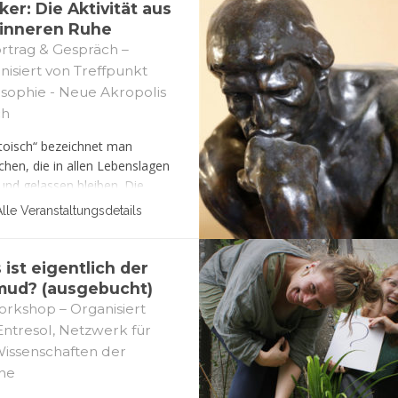
ker: Die Aktivität aus
 inneren Ruhe
rtrag & Gespräch –
nisiert von Treffpunkt
osophie - Neue Akropolis
ch
stoisch“ bezeichnet man
hen, die in allen Lebenslagen
 und gelassen bleiben. Die
r vertraten die Ansicht, dass
Alle Veranstaltungsdetails
lück nur durch die gelebte
 zu erreichen ist. In der
chen Lehre findet man den
ist eigentlich der
 bewusster, in sich ruhender
mud? (ausgebucht)
ücklicher Aktivität, die aus der
rkshop – Organisiert
e des Handelns geboren wird.
Entresol, Netzwerk für
Wissenschaften der
he