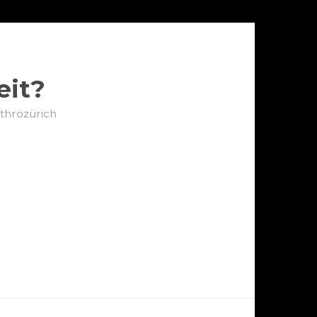
eit?
nthrozürich