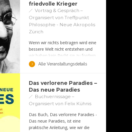
anderes, komplexeres Verständnis
friedvolle Krieger
von Selbstoptimierung.
Vortrag & Gespräch –
Organisiert von Treffpunkt
Philosophie - Neue Akropolis
Zürich
Wenn wir nichts beitragen wird eine
bessere Welt nicht entstehen und
wir haben kein Recht sie zu fordern.
Dies war Gandhis Ansatz zur
Alle Veranstaltungsdetails
Veränderung und er hat damit sein
Land aus der Kolonialherrschaft
befreit. Seine Art des politischen
Das verlorene Paradies –
Kampfes war völlig anders als jene,
Das neue Paradies
die die Welt bisher kannte.
Buchvernissage –
Organisiert von Felix Kühnis
Das Buch, Das verlorene Paradies -
Das neue Paradies, ist eine
praktische Anleitung, wie wir die