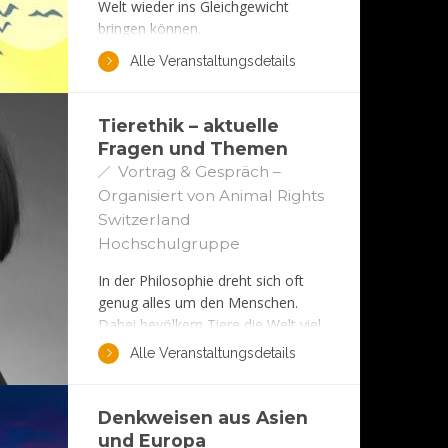
Welt wieder ins Gleichgewicht
bringen können.
Alle Veranstaltungsdetails
Tierethik – aktuelle
Fragen und Themen
Vortrag & Gespräch –
Organisiert von Animal Rights
Switzerland
Hochschulgruppe
In der Philosophie dreht sich oft
genug alles um den Menschen.
Dabei bevölkern Tiere die Welt viel
zahlreicher! Wie steht es um unsere
Alle Veranstaltungsdetails
Beziehungen zur schweigenden
Mehrheit, etwa den Hühnern,
Mäusen, Schweinen, Hirschen und
Denkweisen aus Asien
Hunden? Was dürfen wir mit ihnen
und Europa