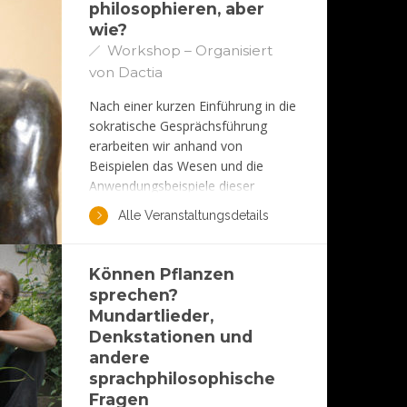
philosophieren, aber
wie?
Workshop – Organisiert
von Dactia
Nach einer kurzen Einführung in die
sokratische Gesprächsführung
erarbeiten wir anhand von
Beispielen das Wesen und die
Anwendungsbeispiele dieser
Gesprächsführung. Davon
Alle Veranstaltungsdetails
ausgehend versuchen wir
"philosophieren, aber wie" zu
definieren und anhand von
Können Pflanzen
Dialogszenen machen wir erste
sprechen?
Erfahrungen darin.
Mundartlieder,
Denkstationen und
andere
sprachphilosophische
Fragen