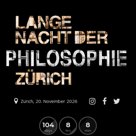
Zürich, 20. November 2026
104
8
8
days
hrs
min